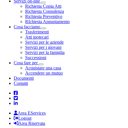
Servizi on-line
Toggle Dropdown
Richiesta Copia Atti
Richiesta Consulenza
Richiesta Preventivo
RIchiesta Appuntamento
Cosa facciamo
Toggle Dropdown
Trasferimenti
Atti ipotecari
Servizi per le aziende
Servizi per i giovani
Servizi per la famiglia
Successioni
Cosa fare per
Toggle Dropdown
Acquistare una casa
Accendere un mutuo
Documenti
Contatti
Area EServices
Logout
Area Riservata