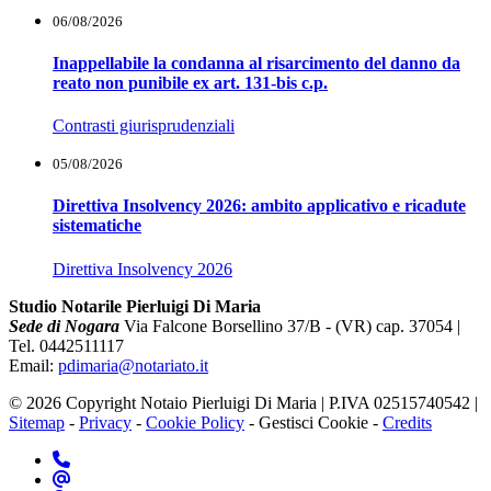
06/08/2026
Inappellabile la condanna al risarcimento del danno da
reato non punibile ex art. 131-bis c.p.
Contrasti giurisprudenziali
05/08/2026
Direttiva Insolvency 2026: ambito applicativo e ricadute
sistematiche
Direttiva Insolvency 2026
Studio Notarile Pierluigi Di Maria
Sede di Nogara
Via Falcone Borsellino 37/B - (VR) cap. 37054 |
Tel. 0442511117
Email:
pdimaria@notariato.it
© 2026 Copyright Notaio Pierluigi Di Maria | P.IVA 02515740542 |
Sitemap
-
Privacy
-
Cookie Policy
-
Gestisci Cookie
-
Credits