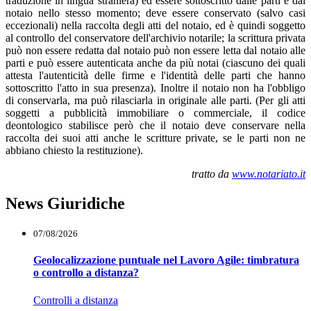
traduzione in lingua straniera) ed essere sottoscritto dalle parti e dal
notaio nello stesso momento; deve essere conservato (salvo casi
eccezionali) nella raccolta degli atti del notaio, ed è quindi soggetto
al controllo del conservatore dell'archivio notarile; la scrittura privata
può non essere redatta dal notaio può non essere letta dal notaio alle
parti e può essere autenticata anche da più notai (ciascuno dei quali
attesta l'autenticità delle firme e l'identità delle parti che hanno
sottoscritto l'atto in sua presenza). Inoltre il notaio non ha l'obbligo
di conservarla, ma può rilasciarla in originale alle parti. (Per gli atti
soggetti a pubblicità immobiliare o commerciale, il codice
deontologico stabilisce però che il notaio deve conservare nella
raccolta dei suoi atti anche le scritture private, se le parti non ne
abbiano chiesto la restituzione).
tratto da
www.notariato.it
News Giuridiche
07/08/2026
Geolocalizzazione puntuale nel Lavoro Agile: timbratura
o controllo a distanza?
Controlli a distanza