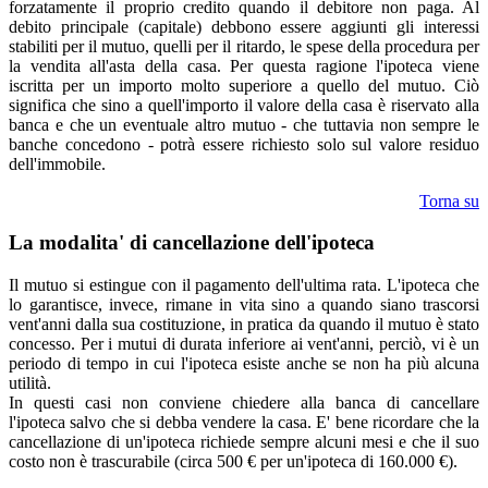
forzatamente il proprio credito quando il debitore non paga. Al
debito principale (capitale) debbono essere aggiunti gli interessi
stabiliti per il mutuo, quelli per il ritardo, le spese della procedura per
la vendita all'asta della casa. Per questa ragione l'ipoteca viene
iscritta per un importo molto superiore a quello del mutuo. Ciò
significa che sino a quell'importo il valore della casa è riservato alla
banca e che un eventuale altro mutuo - che tuttavia non sempre le
banche concedono - potrà essere richiesto solo sul valore residuo
dell'immobile.
Torna su
La modalita' di cancellazione dell'ipoteca
Il mutuo si estingue con il pagamento dell'ultima rata. L'ipoteca che
lo garantisce, invece, rimane in vita sino a quando siano trascorsi
vent'anni dalla sua costituzione, in pratica da quando il mutuo è stato
concesso. Per i mutui di durata inferiore ai vent'anni, perciò, vi è un
periodo di tempo in cui l'ipoteca esiste anche se non ha più alcuna
utilità.
In questi casi non conviene chiedere alla banca di cancellare
l'ipoteca salvo che si debba vendere la casa. E' bene ricordare che la
cancellazione di un'ipoteca richiede sempre alcuni mesi e che il suo
costo non è trascurabile (circa 500 € per un'ipoteca di 160.000 €).