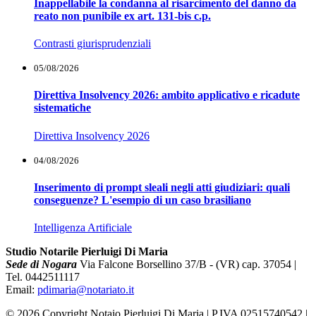
Inappellabile la condanna al risarcimento del danno da
reato non punibile ex art. 131-bis c.p.
Contrasti giurisprudenziali
05/08/2026
Direttiva Insolvency 2026: ambito applicativo e ricadute
sistematiche
Direttiva Insolvency 2026
04/08/2026
Inserimento di prompt sleali negli atti giudiziari: quali
conseguenze? L'esempio di un caso brasiliano
Intelligenza Artificiale
Studio Notarile Pierluigi Di Maria
Sede di Nogara
Via Falcone Borsellino 37/B - (VR) cap. 37054 |
Tel. 0442511117
Email:
pdimaria@notariato.it
© 2026 Copyright Notaio Pierluigi Di Maria | P.IVA 02515740542 |