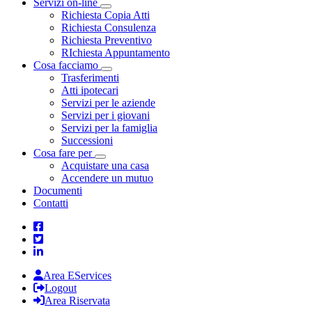
Servizi on-line
Toggle Dropdown
Richiesta Copia Atti
Richiesta Consulenza
Richiesta Preventivo
RIchiesta Appuntamento
Cosa facciamo
Toggle Dropdown
Trasferimenti
Atti ipotecari
Servizi per le aziende
Servizi per i giovani
Servizi per la famiglia
Successioni
Cosa fare per
Toggle Dropdown
Acquistare una casa
Accendere un mutuo
Documenti
Contatti
Area EServices
Logout
Area Riservata