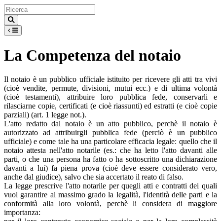
La Competenza del notaio
Il notaio è un pubblico ufficiale istituito per ricevere gli atti tra vivi
(cioè vendite, permute, divisioni, mutui ecc.) e di ultima volontà
(cioè testamenti), attribuire loro pubblica fede, conservarli e
rilasciarne copie, certificati (e cioè riassunti) ed estratti (e cioè copie
parziali) (art. 1 legge not.).
L'atto redatto dal notaio è un atto pubblico, perchè il notaio è
autorizzato ad attribuirgli pubblica fede (perciò è un pubblico
ufficiale) e come tale ha una particolare efficacia legale: quello che il
notaio attesta nell'atto notarile (es.: che ha letto l'atto davanti alle
parti, o che una persona ha fatto o ha sottoscritto una dichiarazione
davanti a lui) fa piena prova (cioè deve essere considerato vero,
anche dal giudice), salvo che sia accertato il reato di falso.
La legge prescrive l'atto notarile per quegli atti e contratti dei quali
vuol garantire al massimo grado la legalità, l'identità delle parti e la
conformità alla loro volontà, perchè li considera di maggiore
importanza: