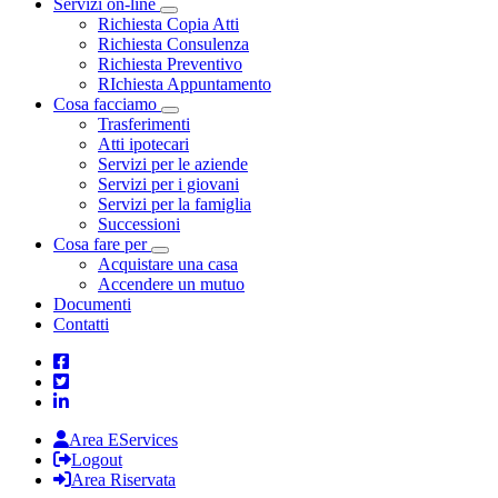
Servizi on-line
Toggle Dropdown
Richiesta Copia Atti
Richiesta Consulenza
Richiesta Preventivo
RIchiesta Appuntamento
Cosa facciamo
Toggle Dropdown
Trasferimenti
Atti ipotecari
Servizi per le aziende
Servizi per i giovani
Servizi per la famiglia
Successioni
Cosa fare per
Toggle Dropdown
Acquistare una casa
Accendere un mutuo
Documenti
Contatti
Area EServices
Logout
Area Riservata