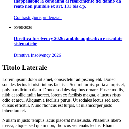
Inappellabile la condanna al risarcimento del danno da
reato non punibile ex art. 131-bis c.p.
Contrasti giurisprudenziali
05/08/2026
Direttiva Insolvency 2026: ambito applicativo e ricadute
sistematiche
Direttiva Insolvency 2026
Titolo Laterale
Lorem ipsum dolor sit amet, consectetur adipiscing elit. Donec
sodales lectus id nisi finibus facilisis. Sed mi turpis, porta a turpis et,
pulvinar dictum diam. Donec sodales dapibus ornare. Fusce mollis,
nibh at sollicitudin laoreet, lorem ex facilisis magna, a luctus risus
odio et arcu. Aliquam a facilisis purus. Ut sodales lectus sed arcu
cursus efficitur. Nunc rhoncus est turpis, ut ullamcorper justo
bibendum et.
Nullam in justo tempus lacus placerat malesuada. Phasellus libero
massa, aliquet sed quam non, rhoncus venenatis lectus. Etiam